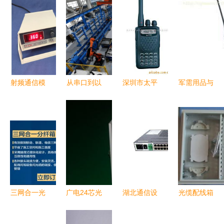
射频通信模
从串口到以
深圳市太平
军需用品与
块 无线连
太网,plc以
洋安防通讯
现代通讯设
接的核心枢
太网模块助
市场爱德华
备的重要性
纽与通讯设
力工厂边生
通讯器材商
与发展
备选型指南
产边改造零
行创立新时
中断
代沟通维度
三网合一光
广电24芯光
湖北通信设
光缆配线箱
分路器箱
纤配线箱
备维修新标
光缆配线箱
通讯设备创
静电喷塑材
杆 康芯源
价格 光缆