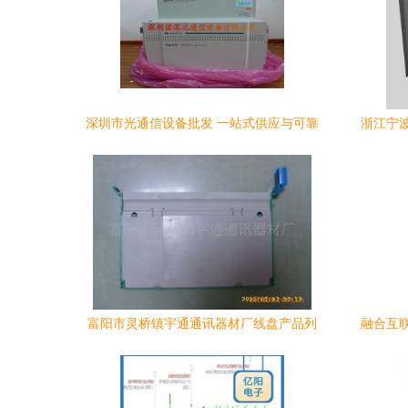
深圳市光通信设备批发 一站式供应与可靠
浙江宁
厂家选择指南
富阳市灵桥镇宇通通讯器材厂线盘产品列
融合互
表
及主城
缴完工 
卡式光