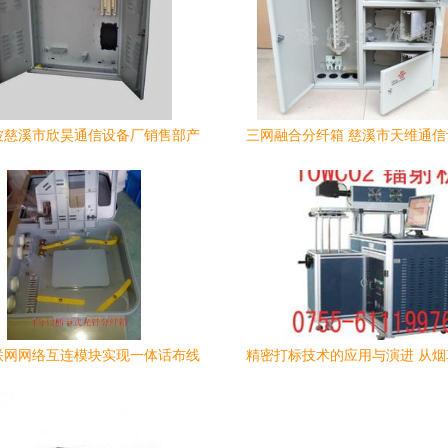
波慈溪市欣昊通信设备厂销售部产
三网融合分纤箱 慈溪市天维通
品报价与图片服务介绍
高品质解决方案
联网网络互连模块实现一体话布线
精密打标技术的应用与演进 从
区集团大厦工程点集成光缆数据整
通讯设备转印革新
--齐全国纤互联社区 解析1分12插
纤分纤箱在东部分贸（诸城、陆水